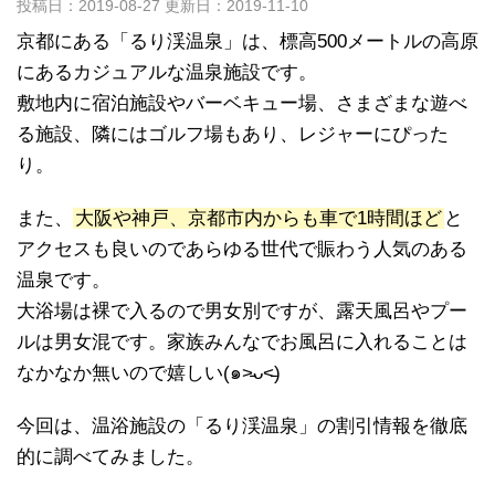
投稿日：2019-08-27 更新日：
2019-11-10
京都にある「るり渓温泉」は、標高500メートルの高原
にあるカジュアルな温泉施設です。
敷地内に宿泊施設やバーベキュー場、さまざまな遊べ
る施設、隣にはゴルフ場もあり、レジャーにぴった
り。
また、
大阪や神戸、京都市内からも車で1時間ほど
と
アクセスも良いのであらゆる世代で賑わう人気のある
温泉です。
大浴場は裸で入るので男女別ですが、露天風呂やプー
ルは男女混です。家族みんなでお風呂に入れることは
なかなか無いので嬉しい(๑˃̵ᴗ˂̵)
今回は、温浴施設の「るり渓温泉」の割引情報を徹底
的に調べてみました。