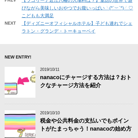
PREV
【ラコリーナ近江八幡の入場料は？】童話の世界で遊
びながら美味しいおやつでお腹いっぱい╰(*´︶`*)╯♡
こどもも大満足
NEXT
【ディズニーオフィシャルホテル】子ども連れでシェ
ラトン・グランデ・トーキョーベイ
NEW ENTRY!
2019/10/11
nanacoにチャージする方法は？おト
クなチャージ方法を紹介
2019/10/10
税金や公共料金の支払いでもポイン
トがたまっちゃう！nanacoの始め方